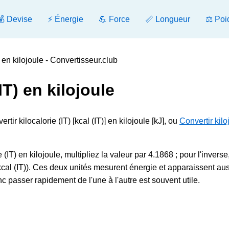
💰 Devise
⚡ Énergie
💪 Force
📏 Longueur
⚖️ Poi
) en kilojoule - Convertisseur.club
IT) en kilojoule
tir kilocalorie (IT) [kcal (IT)] en kilojoule [kJ], ou
Convertir kilo
 (IT) en kilojoule, multipliez la valeur par 4.1868 ; pour l'inverse
cal (IT)). Ces deux unités mesurent énergie et apparaissent aus
 passer rapidement de l'une à l'autre est souvent utile.