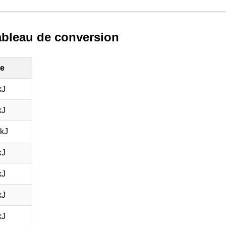
 Tableau de conversion
le
kJ
kJ
kJ
kJ
kJ
kJ
kJ