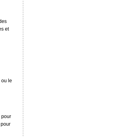
 des
es et
 ou le
e pour
 pour