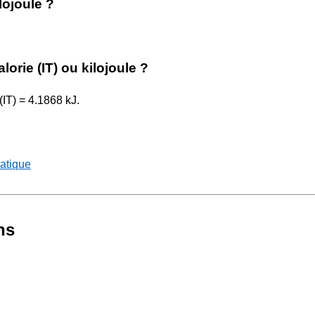
lojoule ?
lorie (IT) ou kilojoule ?
 (IT) = 4.1868 kJ.
ratique
ns