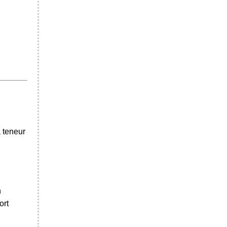
a teneur
n
ort