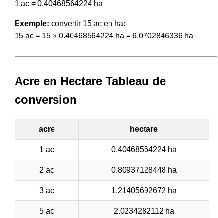
1 ac = 0.40468564224 ha
Exemple:
convertir 15 ac en ha:
15 ac = 15 × 0.40468564224 ha = 6.0702846336 ha
Acre en Hectare Tableau de
conversion
acre
hectare
1 ac
0.40468564224 ha
2 ac
0.80937128448 ha
3 ac
1.21405692672 ha
5 ac
2.0234282112 ha