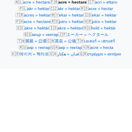
🇳🇱
🇫🇷
🇮🇹
acre » hectare
acre » hectare
acri » ettaro
🇵🇱
🇨🇿
🇷🇴
akr » hektar
akr » hektar
acre » hectar
🇹🇷
🇲🇾
🇮🇩
acres » hektar
ekar » hektar
ekar » hektar
🇵🇭
🇷🇸
🇭🇷
acre » hectare
jutro » hektar
jutro » hektar
🇸🇰
🇮🇸
🇭🇺
akre » hektár
akra » hektari
hold » hektár
🇧🇬
🇯🇵
акър » хектар
エーカー » ヘクタール
🇹🇼
🇨🇳
🇹🇭
英畝 » 公頃
英亩 » 公顷
เอเคอร์ » เฮกแตร์
🇷🇺
🇺🇦
🇻🇳
акр » гектар
акр » гектар
acre » hecta
🇰🇷
🇸🇦
🇬🇷
에이커 » 헥타르
فدان » هكتار
στρέμμα » εκτάριο