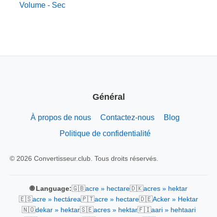
Volume - Sec
Général
À propos de nous
Contactez-nous
Blog
Politique de confidentialité
© 2026 Convertisseur.club. Tous droits réservés.
🇬🇧
🇩🇰
🌐 Language:
acre » hectare
acres » hektar
🇪🇸
🇵🇹
🇩🇪
acre » hectárea
acre » hectare
Acker » Hektar
🇳🇴
🇸🇪
🇫🇮
dekar » hektar
acres » hektar
aari » hehtaari