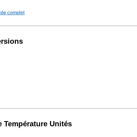
uide complet
ersions
e Température Unités