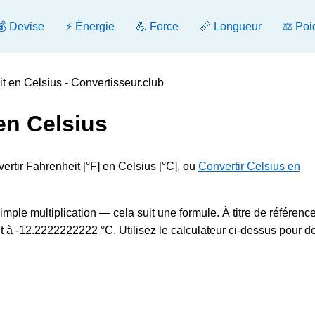
💰 Devise
⚡ Énergie
💪 Force
📏 Longueur
⚖️ Poi
t en Celsius - Convertisseur.club
en Celsius
vertir Fahrenheit [°F] en Celsius [°C], ou
Convertir Celsius en
mple multiplication — cela suit une formule. À titre de référence
 à -12.2222222222 °C. Utilisez le calculateur ci-dessus pour d