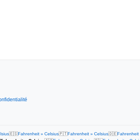
nfidentialité
🇪🇸
🇵🇹
🇩🇪
lsius
Fahrenheit » Celsius
Fahrenheit » Celsius
Fahrenheit 