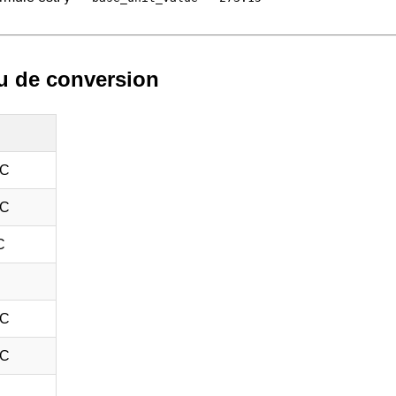
u de conversion
°C
°C
C
°C
°C