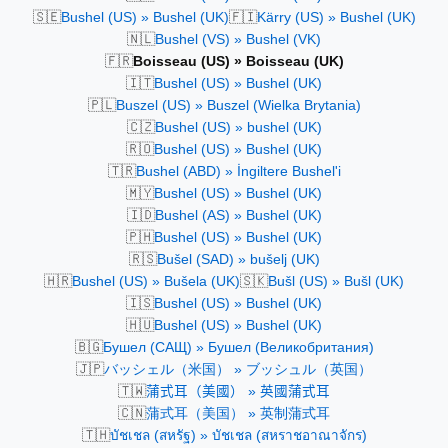
🇸🇪
🇫🇮
Bushel (US) » Bushel (UK)
Kärry (US) » Bushel (UK)
🇳🇱
Bushel (VS) » Bushel (VK)
🇫🇷
Boisseau (US) » Boisseau (UK)
🇮🇹
Bushel (US) » Bushel (UK)
🇵🇱
Buszel (US) » Buszel (Wielka Brytania)
🇨🇿
Bushel (US) » bushel (UK)
🇷🇴
Bushel (US) » Bushel (UK)
🇹🇷
Bushel (ABD) » İngiltere Bushel'i
🇲🇾
Bushel (US) » Bushel (UK)
🇮🇩
Bushel (AS) » Bushel (UK)
🇵🇭
Bushel (US) » Bushel (UK)
🇷🇸
Bušel (SAD) » bušelj (UK)
🇭🇷
🇸🇰
Bushel (US) » Bušela (UK)
Bušl (US) » Bušl (UK)
🇮🇸
Bushel (US) » Bushel (UK)
🇭🇺
Bushel (US) » Bushel (UK)
🇧🇬
Бушел (САЩ) » Бушел (Великобритания)
🇯🇵
バッシェル（米国） » ブッシュル（英国）
🇹🇼
蒲式耳（美國） » 英國蒲式耳
🇨🇳
蒲式耳（美国） » 英制蒲式耳
🇹🇭
บัชเชล (สหรัฐ) » บัชเชล (สหราชอาณาจักร)