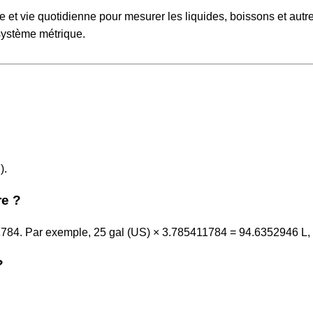
rie et vie quotidienne pour mesurer les liquides, boissons et autr
e système métrique.
).
re ?
11784. Par exemple, 25 gal (US) × 3.785411784 = 94.6352946 L, 
?