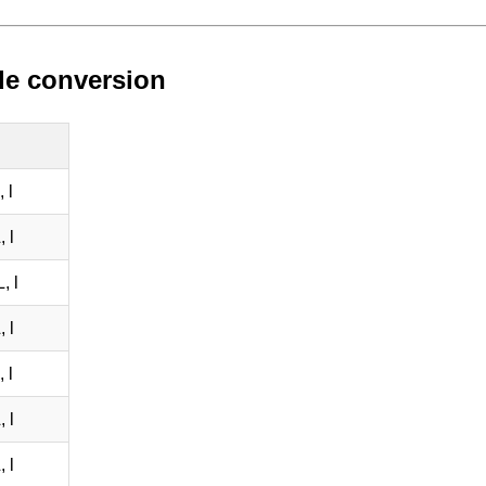
 de conversion
 l
 l
, l
 l
 l
 l
 l