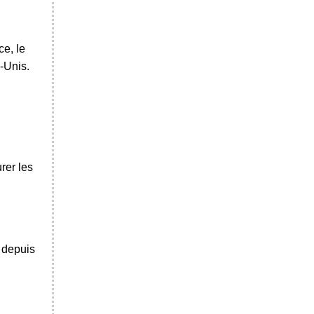
ce, le
s-Unis.
rer les
t depuis