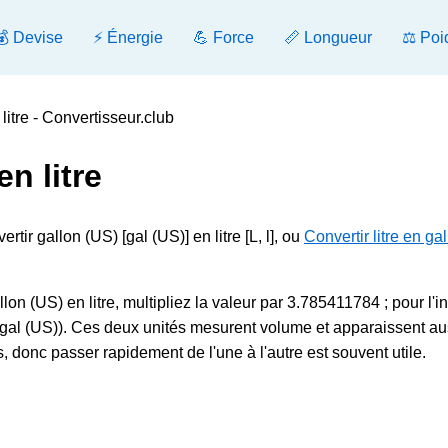
💰 Devise
⚡ Énergie
💪 Force
📏 Longueur
⚖️ Poi
litre - Convertisseur.club
n litre
rtir gallon (US) [gal (US)] en litre [L, l], ou
Convertir litre en ga
lon (US) en litre, multipliez la valeur par 3.785411784 ; pour l'i
8 gal (US)). Ces deux unités mesurent volume et apparaissent au
 donc passer rapidement de l'une à l'autre est souvent utile.