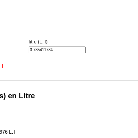
litre (L, l)
 l
) en Litre
76 L, l