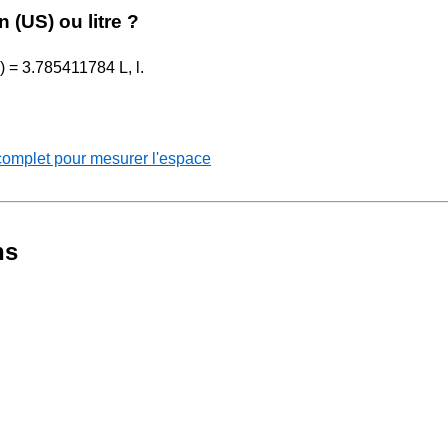
n (US) ou litre ?
S) = 3.785411784 L, l.
complet pour mesurer l'espace
ns