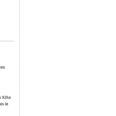
ces
au XIXe
is le