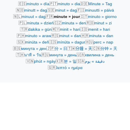
🇪🇸
🇵🇹
🇩🇪
minuto » día
minuto » dia
Minute » Tag
🇳🇴
🇸🇪
🇫🇮
minutt » dag
minut » dag
minuutti » päivä
🇳🇱
🇫🇷
🇮🇹
minuut » dag
minute » jour
minuto » giorno
🇵🇱
🇨🇿
🇷🇴
minuta » dzień
minuta » den
minut » zi
🇹🇷
🇲🇾
🇮🇩
dakika » gün
minit » hari
menit » hari
🇵🇭
🇷🇸
🇭🇷
minuto » araw
minut » dan
minuta » dan
🇸🇰
🇮🇸
🇭🇺
minúta » deň
mínúta » dagur
perc » nap
🇧🇬
🇯🇵
🇹🇼
🇨🇳
минута » ден
分 » 日
分鐘 » 天
分钟 » 天
🇹🇭
🇷🇺
🇺🇦
นาที » วัน
минута » день
хвилина » день
🇻🇳
🇰🇷
🇸🇦
phút » ngày
분 » 일
دقيقة » يوم
🇬🇷
λεπτό » ημέρα