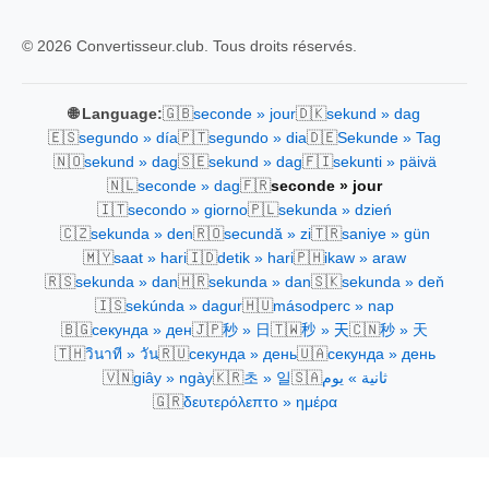
© 2026 Convertisseur.club. Tous droits réservés.
🇬🇧
🇩🇰
🌐 Language:
seconde » jour
sekund » dag
🇪🇸
🇵🇹
🇩🇪
segundo » día
segundo » dia
Sekunde » Tag
🇳🇴
🇸🇪
🇫🇮
sekund » dag
sekund » dag
sekunti » päivä
🇳🇱
🇫🇷
seconde » dag
seconde » jour
🇮🇹
🇵🇱
secondo » giorno
sekunda » dzień
🇨🇿
🇷🇴
🇹🇷
sekunda » den
secundă » zi
saniye » gün
🇲🇾
🇮🇩
🇵🇭
saat » hari
detik » hari
ikaw » araw
🇷🇸
🇭🇷
🇸🇰
sekunda » dan
sekunda » dan
sekunda » deň
🇮🇸
🇭🇺
sekúnda » dagur
másodperc » nap
🇧🇬
🇯🇵
🇹🇼
🇨🇳
секунда » ден
秒 » 日
秒 » 天
秒 » 天
🇹🇭
🇷🇺
🇺🇦
วินาที » วัน
секунда » день
секунда » день
🇻🇳
🇰🇷
🇸🇦
giây » ngày
초 » 일
ثانية » يوم
🇬🇷
δευτερόλεπτο » ημέρα