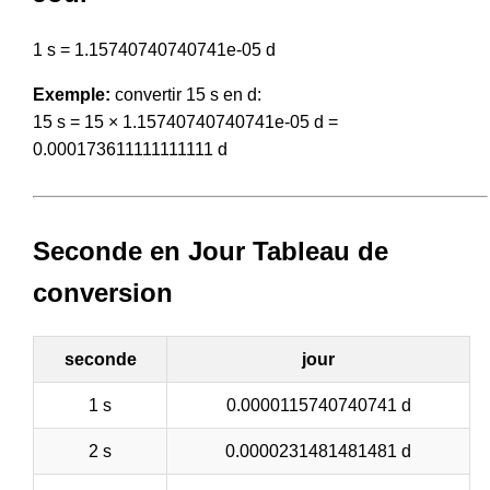
1 s = 1.15740740740741e-05 d
Exemple:
convertir 15 s en d:
15 s = 15 × 1.15740740740741e-05 d =
0.000173611111111111 d
Seconde en Jour Tableau de
conversion
seconde
jour
1 s
0.0000115740740741 d
2 s
0.0000231481481481 d