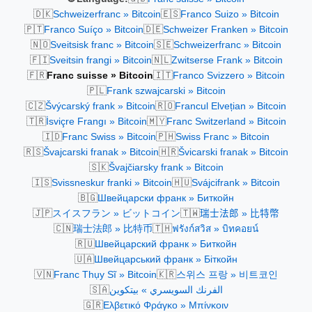
🇩🇰
🇪🇸
Schweizerfranc » Bitcoin
Franco Suizo » Bitcoin
🇵🇹
🇩🇪
Franco Suíço » Bitcoin
Schweizer Franken » Bitcoin
🇳🇴
🇸🇪
Sveitsisk franc » Bitcoin
Schweizerfranc » Bitcoin
🇫🇮
🇳🇱
Sveitsin frangi » Bitcoin
Zwitserse Frank » Bitcoin
🇫🇷
🇮🇹
Franc suisse » Bitcoin
Franco Svizzero » Bitcoin
🇵🇱
Frank szwajcarski » Bitcoin
🇨🇿
🇷🇴
Švýcarský frank » Bitcoin
Francul Elvețian » Bitcoin
🇹🇷
🇲🇾
İsviçre Frangı » Bitcoin
Franc Switzerland » Bitcoin
🇮🇩
🇵🇭
Franc Swiss » Bitcoin
Swiss Franc » Bitcoin
🇷🇸
🇭🇷
Švajcarski franak » Bitcoin
Švicarski franak » Bitcoin
🇸🇰
Švajčiarsky frank » Bitcoin
🇮🇸
🇭🇺
Svissneskur franki » Bitcoin
Svájcifrank » Bitcoin
🇧🇬
Швейцарски франк » Биткойн
🇯🇵
🇹🇼
スイスフラン » ビットコイン
瑞士法郎 » 比特幣
🇨🇳
🇹🇭
瑞士法郎 » 比特币
ฟรังก์สวิส » บิทคอยน์
🇷🇺
Швейцарский франк » Биткойн
🇺🇦
Швейцарський франк » Біткойн
🇻🇳
🇰🇷
Franc Thụy Sĩ » Bitcoin
스위스 프랑 » 비트코인
🇸🇦
الفرنك السويسري » بيتكوين
🇬🇷
Ελβετικό Φράγκο » Μπίνκοιν