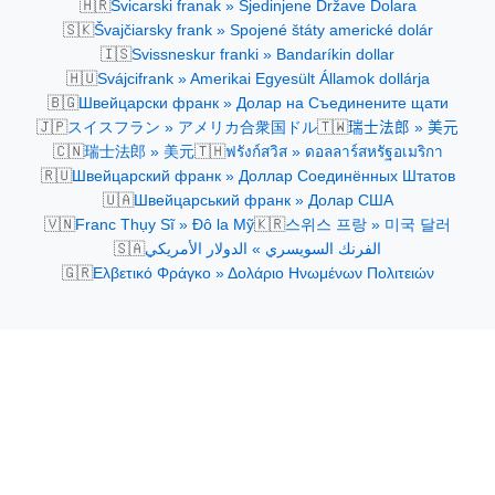
🇭🇷
Švicarski franak » Sjedinjene Države Dolara
🇸🇰
Švajčiarsky frank » Spojené štáty americké dolár
🇮🇸
Svissneskur franki » Bandaríkin dollar
🇭🇺
Svájcifrank » Amerikai Egyesült Államok dollárja
🇧🇬
Швейцарски франк » Долар на Съединените щати
🇯🇵
🇹🇼
スイスフラン » アメリカ合衆国ドル
瑞士法郎 » 美元
🇨🇳
🇹🇭
瑞士法郎 » 美元
ฟรังก์สวิส » ดอลลาร์สหรัฐอเมริกา
🇷🇺
Швейцарский франк » Доллар Соединённых Штатов
🇺🇦
Швейцарський франк » Долар США
🇻🇳
🇰🇷
Franc Thụy Sĩ » Đô la Mỹ
스위스 프랑 » 미국 달러
🇸🇦
الفرنك السويسري » الدولار الأمريكي
🇬🇷
Ελβετικό Φράγκο » Δολάριο Ηνωμένων Πολιτειών