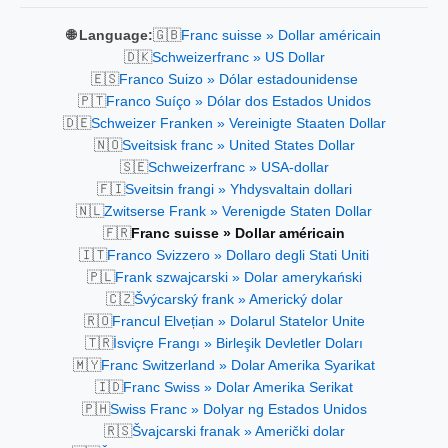
🇬🇧
🌐 Language:
Franc suisse » Dollar américain
🇩🇰
Schweizerfranc » US Dollar
🇪🇸
Franco Suizo » Dólar estadounidense
🇵🇹
Franco Suíço » Dólar dos Estados Unidos
🇩🇪
Schweizer Franken » Vereinigte Staaten Dollar
🇳🇴
Sveitsisk franc » United States Dollar
🇸🇪
Schweizerfranc » USA-dollar
🇫🇮
Sveitsin frangi » Yhdysvaltain dollari
🇳🇱
Zwitserse Frank » Verenigde Staten Dollar
🇫🇷
Franc suisse » Dollar américain
🇮🇹
Franco Svizzero » Dollaro degli Stati Uniti
🇵🇱
Frank szwajcarski » Dolar amerykański
🇨🇿
Švýcarský frank » Americký dolar
🇷🇴
Francul Elvețian » Dolarul Statelor Unite
🇹🇷
İsviçre Frangı » Birleşik Devletler Doları
🇲🇾
Franc Switzerland » Dolar Amerika Syarikat
🇮🇩
Franc Swiss » Dolar Amerika Serikat
🇵🇭
Swiss Franc » Dolyar ng Estados Unidos
🇷🇸
Švajcarski franak » Američki dolar