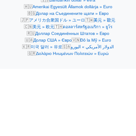
Bandaríkin dollar » evra
🇭🇺
Amerikai Egyesült Államok dollárja » Euro
🇧🇬
Долар на Съединените щати » Евро
🇯🇵
🇹🇼
アメリカ合衆国ドル » ユーロ
美元 » 歐元
🇨🇳
🇹🇭
美元 » 欧元
ดอลลาร์สหรัฐอเมริกา » ยูโร
🇷🇺
Доллар Соединённых Штатов » Евро
🇺🇦
🇻🇳
Долар США » Євро
Đô la Mỹ » Euro
🇰🇷
🇸🇦
미국 달러 » 유로
الدولار الأمريكي » اليورو
🇬🇷
Δολάριο Ηνωμένων Πολιτειών » Ευρώ