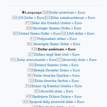
🇬🇧
🌐 Language:
Dollar américain » Euro
🇩🇰
🇪🇸
US Dollar » Euro
Dólar estadounidense » Euro
🇵🇹
Dólar dos Estados Unidos » Euro
🇩🇪
Vereinigte Staaten Dollar » Euro
🇳🇴
🇸🇪
United States Dollar » Euro
USA-dollar » Euro
🇫🇮
Yhdysvaltain dollari » Euro
🇳🇱
Verenigde Staten Dollar » Euro
🇫🇷
Dollar américain » Euro
🇮🇹
Dollaro degli Stati Uniti » Euro
🇵🇱
🇨🇿
Dolar amerykański » Euro
Americký dolar » Euro
🇷🇴
Dolarul Statelor Unite » Euro
🇹🇷
Birleşik Devletler Doları » Euro
🇲🇾
Dolar Amerika Syarikat » Euro
🇮🇩
Dolar Amerika Serikat » Euro
🇵🇭
Dolyar ng Estados Unidos » Euro
🇷🇸
Američki dolar » Evro
🇭🇷
Sjedinjene Države Dolara » Euro
🇸🇰
Spojené štáty americké dolár » Euro
🇮🇸