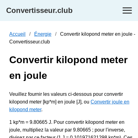
Convertisseur.club
Accueil
Énergie
Convertir kilopond meter en joule -
Convertisseur.club
Convertir kilopond meter
en joule
Veuillez fournir les valeurs ci-dessous pour convertir
kilopond meter [kp*m] en joule [J], ou
Convertir joule en
kilopond meter
.
1 kp*m = 9.80665 J. Pour convertir kilopond meter en
joule, multipliez la valeur par 9.80665 ; pour l'inverse,
divisez par ce facteur (1 J = 0.101971621298 kp*m). Ces