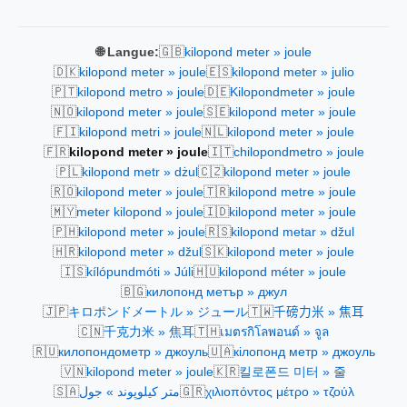
🇬🇧
🌐 Langue:
kilopond meter » joule
🇩🇰
🇪🇸
kilopond meter » joule
kilopond meter » julio
🇵🇹
🇩🇪
kilopond metro » joule
Kilopondmeter » joule
🇳🇴
🇸🇪
kilopond meter » joule
kilopond meter » joule
🇫🇮
🇳🇱
kilopond metri » joule
kilopond meter » joule
🇫🇷
🇮🇹
kilopond meter » joule
chilopondmetro » joule
🇵🇱
🇨🇿
kilopond metr » dżul
kilopond meter » joule
🇷🇴
🇹🇷
kilopond meter » joule
kilopond metre » joule
🇲🇾
🇮🇩
meter kilopond » joule
kilopond meter » joule
🇵🇭
🇷🇸
kilopond meter » joule
kilopond metar » džul
🇭🇷
🇸🇰
kilopond meter » džul
kilopond meter » joule
🇮🇸
🇭🇺
kílópundmóti » Júli
kilopond méter » joule
🇧🇬
килопонд метър » джул
🇯🇵
🇹🇼
キロポンドメートル » ジュール
千磅力米 » 焦耳
🇨🇳
🇹🇭
千克力米 » 焦耳
เมตรกิโลพอนด์ » จูล
🇷🇺
🇺🇦
килопондометр » джоуль
кілопонд метр » джоуль
🇻🇳
🇰🇷
kilopond meter » joule
킬로폰드 미터 » 줄
🇸🇦
🇬🇷
متر كيلوپوند » جول
χιλιοπόντος μέτρο » τζούλ