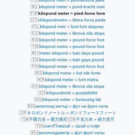
kilopond metri » punnavoima jalka
🇳🇱
kilopond meter » pond-kracht voet
🇫🇷
kilopond meter » pied-force livre
🇮🇹
chilopondmetro » libbra-forza piede
🇵🇱
kilopond metr » funt-funt stopowy
🇨🇿
kilopond meter » librová síla stopa
🇷🇴
kilopond meter » pound-force foot
🇹🇷
kilopond metre » pound-force foot
🇲🇾
meter kilopond » kaki daya pound
🇮🇩
kilopond meter » kaki gaya pound
🇵🇭
kilopond meter » pound-force foot
🇷🇸
kilopond metar » fud sile funte
🇭🇷
kilopond meter » funt-metra
🇸🇰
kilopond meter » librová sila stopa
🇮🇸
kílópundmóti » pundafótfót
🇭🇺
kilopond méter » fontoszög láb
🇧🇬
килопонд метър » фут на фунт-сила
🇯🇵
キロポンドメートル » ポンドフォースフィート
🇹🇼
🇨🇳
千磅力米 » 磅力英尺
千克力米 » 磅力英尺
🇹🇭
เมตรกิโลพอนด์ » ปอนด์-แรงฟุต
🇷🇺
килопондометр » фут-фунт силы