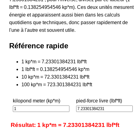
lbf*ft = 0.138254954546 kp*m). Ces deux unités mesurent
énergie et apparaissent aussi bien dans les calculs
quotidiens que techniques, donc passer rapidement de
l'une à l'autre est souvent utile.
Référence rapide
1 kp*m = 7.23301384231 lbf*ft
1 lbf*ft = 0.138254954546 kp*m
10 kp*m = 72.3301384231 lbf*ft
100 kp*m = 723.301384231 lbf*ft
kilopond meter (kp*m)
pied-force livre (lbf*ft)
Résultat: 1 kp*m = 7.23301384231 lbf*ft