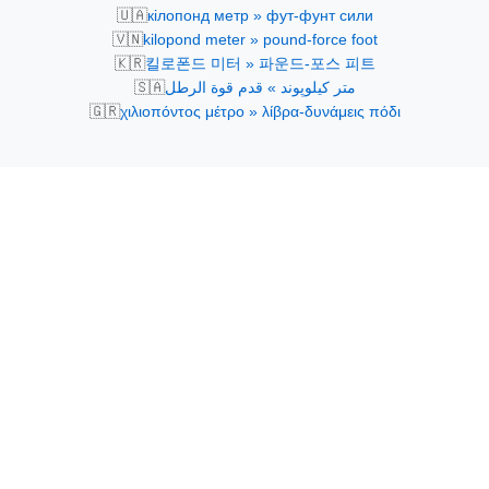
🇺🇦
кілопонд метр » фут-фунт сили
🇻🇳
kilopond meter » pound-force foot
🇰🇷
킬로폰드 미터 » 파운드-포스 피트
🇸🇦
متر كيلوپوند » قدم قوة الرطل
🇬🇷
χιλιοπόντος μέτρο » λίβρα-δυνάμεις πόδι