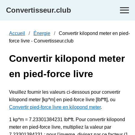
Convertisseur.club
Accueil
Énergie
Convertir kilopond meter en pied-
force livre - Convertisseur.club
Convertir kilopond meter
en pied-force livre
Veuillez fournir les valeurs ci-dessous pour convertir
kilopond meter [kp*m] en pied-force livre [lbf*ft], ou
Convertir pied-force livre en kilopond meter
.
1 kp*m = 7.23301384231 lbf*ft. Pour convertir kilopond
meter en pied-force livre, multipliez la valeur par
7.23301384231 ; pour l'inverse, divisez par ce facteur (1