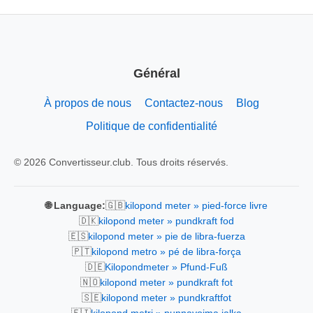
Général
À propos de nous
Contactez-nous
Blog
Politique de confidentialité
© 2026 Convertisseur.club. Tous droits réservés.
🇬🇧
🌐 Language:
kilopond meter » pied-force livre
🇩🇰
kilopond meter » pundkraft fod
🇪🇸
kilopond meter » pie de libra-fuerza
🇵🇹
kilopond metro » pé de libra-força
🇩🇪
Kilopondmeter » Pfund-Fuß
🇳🇴
kilopond meter » pundkraft fot
🇸🇪
kilopond meter » pundkraftfot
🇫🇮