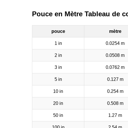
Pouce en Mètre Tableau de c
pouce
mètre
1 in
0.0254 m
2 in
0.0508 m
3 in
0.0762 m
5 in
0.127 m
10 in
0.254 m
20 in
0.508 m
50 in
1.27 m
100 in
2.54 m