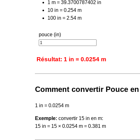
1 m = 39.3700787402 in
10 in = 0.254 m
100 in = 2.54 m
pouce (in)
Résultat: 1 in = 0.0254 m
Comment convertir Pouce en
1 in = 0.0254 m
Exemple:
convertir 15 in en m:
15 in = 15 × 0.0254 m = 0.381 m