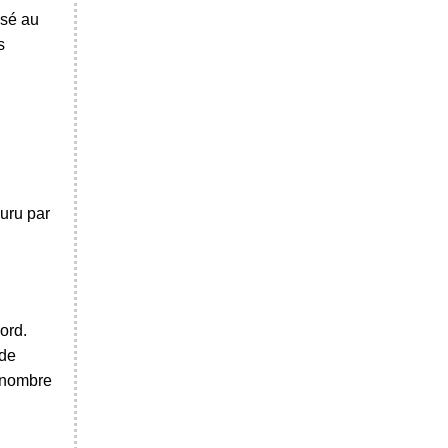
isé au
s
ouru par
ord.
 de
n nombre