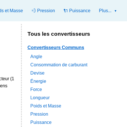
ds et Masse
💨 Pression
🔌 Puissance
Plus...
Tous les convertisseurs
Convertisseurs Communs
Angle
Consommation de carburant
Devise
cteur (1
Énergie
iens
Force
Longueur
Poids et Masse
Pression
Puissance