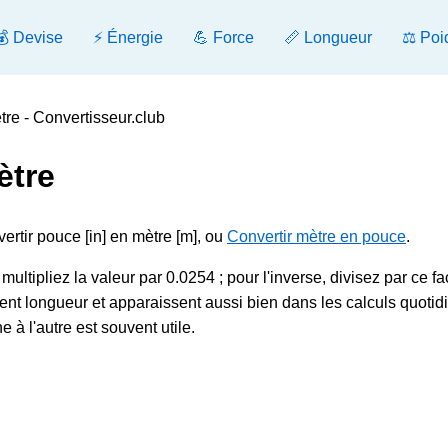
💰 Devise
⚡ Énergie
💪 Force
📏 Longueur
⚖️ Poi
re - Convertisseur.club
ètre
vertir pouce [in] en mètre [m], ou
Convertir mètre en pouce
.
ultipliez la valeur par 0.0254 ; pour l'inverse, divisez par ce fa
t longueur et apparaissent aussi bien dans les calculs quotid
à l'autre est souvent utile.