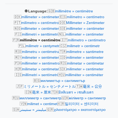
🇬🇧
🌐 Language:
millimètre » centimètre
🇩🇰
🇪🇸
millimeter » centimeter
milímetro » centímetro
🇵🇹
🇩🇪
milímetro » centímetro
Millimeter » Zentimeter
🇳🇴
🇸🇪
millimeter » centimeter
millimeter » centimeter
🇫🇮
🇳🇱
millimetri » senttimetri
millimeter » centimeter
🇫🇷
🇮🇹
millimètre » centimètre
millimetro » centimetro
🇵🇱
🇨🇿
milimetr » centymetr
milimetr » centimetr
🇷🇴
🇹🇷
milimetru » centimetru
milimetre » santimetre
🇲🇾
🇮🇩
milimeter » sentimeter
milimeter » sentimeter
🇵🇭
🇷🇸
millimeter » sentimetro
milimetar » centimetar
🇭🇷
🇸🇰
milimetar » centimetar
milimeter » centimeter
🇮🇸
🇭🇺
millímetri » sentímetri
milliméter » centiméter
🇧🇬
милиметър » сантиметър
🇯🇵
🇹🇼
ミリメートル » センチメートル
毫米 » 公分
🇨🇳
🇹🇭
毫米 » 厘米
มิลลิเมตร » เซนติเมตร
🇷🇺
🇺🇦
миллиметр » сантиметр
міліметр » сантиметр
🇻🇳
🇰🇷
milimet » centimet
밀리미터 » 센티미터
🇸🇦
🇬🇷
ميليمتر » سنتيمتر
χιλιοστόμετρο » εκατοστόμετρο