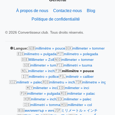
À propos de nous
Contactez-nous
Blog
Politique de confidentialité
© 2026 Convertisseur.club. Tous droits réservés.
🇬🇧
🇩🇰
🌐 Langue:
millimètre » pouce
millimeter » tommer
🇪🇸
🇵🇹
milímetro » pulgada
milímetro » polegada
🇩🇪
🇳🇴
Millimeter » Zoll
millimeter » tommer
🇸🇪
🇫🇮
millimeter » tum
millimetri » tuuma
🇳🇱
🇫🇷
millimeter » inch
millimètre » pouce
🇮🇹
🇵🇱
millimetro » pollice
milimetr » caliber
🇨🇿
🇷🇴
🇹🇷
milimetr » palec
milimetru » inch
milimetre » inç
🇲🇾
🇮🇩
milimeter » inci
milimeter » inci
🇵🇭
🇷🇸
millimeter » pulgada
milimetar » palac
🇭🇷
🇸🇰
milimetar » inch
milimeter » palec
🇮🇸
🇭🇺
millímetri » tomma
milliméter » col
🇧🇬
🇯🇵
милиметър » инч
ミリメートル » インチ