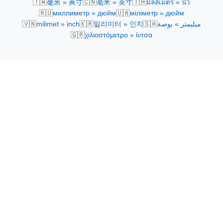
🇹🇼
🇨🇳
🇹🇭
毫米 » 英寸
毫米 » 英寸
มิลลิเมตร » นิ้ว
🇷🇺
🇺🇦
миллиметр » дюйм
міліметр » дюйм
🇻🇳
🇰🇷
🇸🇦
milimet » inch
밀리미터 » 인치
ميليمتر » بوصة
🇬🇷
χιλιοστόμετρο » ίντσα