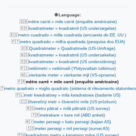
🌐 Language:
🇬🇧
mètre carré » mile carré (enquête américaine)
🇩🇰
kvadratmeter » kvadratmil (US undersøgelse)
🇪🇸
metro cuadrado » milla cuadrada (encuesta de EE. UU.)
🇵🇹
metro quadrado » milha quadrada (pesquisa dos EUA)
🇩🇪
Quadratmeter » Quadratmeile (US-Umfrage)
🇳🇴
kvadratmeter » kvadratmil (US undersøkelse)
🇸🇪
kvadratmeter » kvadratmil (US undersökning)
🇫🇮
neliömetri » neliömaili (Yhdysvaltain tutkimus)
🇳🇱
vierkante meter » vierkante mijl (VS-opname)
🇫🇷
mètre carré » mile carré (enquête américaine)
🇹
metro quadrato » miglio quadrato (sistema di rilevamento statuniten
🇵🇱
metr kwadratowy » mila kwadratowa (badanie US)
🇨🇿
čtverečný metr » čtvereční míle (US průzkum)
🇷🇴
metru pătrat » milă pătrată (US survey)
🇹🇷
metrekare » kare mil (ABD anketi)
🇲🇾
meter persegi » batu persegi (kajian AS)
🇮🇩
meter persegi » mil persegi (survei AS)
🇵🇭
kvadradong metro » kapatang milya (US survey)