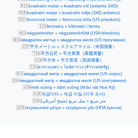
🇷🇸
kvadratni metar » kvadratni mil (sistema SAD)
🇭🇷
kvadratni metar » kvadratni milja (SAD anketno)
🇸🇰
štvorcový meter » štvorcová míľa (US prieskum)
🇮🇸
fermetra » kílómetri í ferntu
🇭🇺
négyzetméter » négyzetmérföld (USA felmérés)
🇧🇬
квадратен метър » квадратна миля (US проучване)
🇯🇵
平方メートル » スクエアマイル（米国測量）
🇹🇼
平方公尺 » 平方英里（美國測量）
🇨🇳
平方米 » 平方英里（美国测量）
🇹🇭
ตารางเมตร » ไมล์ตาราง (สำรวจสหรัฐ)
🇷🇺
квадратный метр » квадратная миля (US опрос)
🇺🇦
квадратний метр » квадратна миля (US опитування)
🇻🇳
mét vuông » dặm vuông (khảo sát Hoa Kỳ)
🇰🇷
제곱미터 » 제곱 마일 (미국 조사)
🇸🇦
متر مربع » ميل مربع (مسح أمريكي)
🇬🇷
τετραγωνικό μέτρο » τετράγωνο μίλι (ΗΠΑ έρευνα)