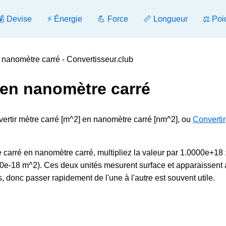
💰 Devise
⚡ Énergie
💪 Force
📏 Longueur
⚖️ Poi
 nanomètre carré - Convertisseur.club
 en nanomètre carré
nvertir mètre carré [m^2] en nanomètre carré [nm^2], ou
Convertir
carré en nanomètre carré, multipliez la valeur par 1.0000e+18 
000e-18 m^2). Ces deux unités mesurent surface et apparaissent 
 donc passer rapidement de l'une à l'autre est souvent utile.