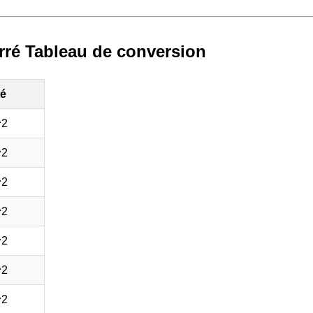
rré Tableau de conversion
ré
^2
^2
^2
^2
^2
^2
^2