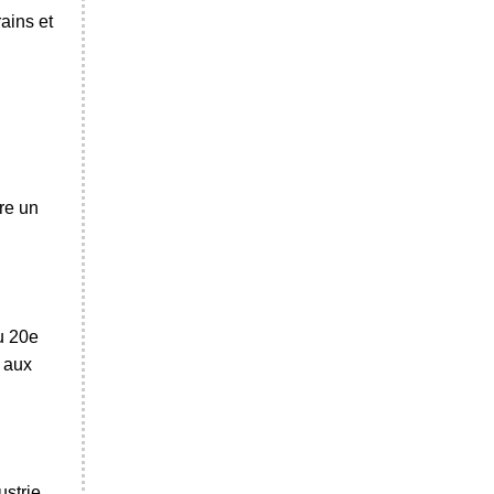
rains et
re un
u 20e
 aux
ustrie