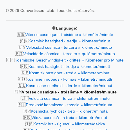
© 2026 Convertisseur.club. Tous droits réservés.
🌐 Language:
🇬🇧
Vitesse cosmique - troisième » kilomètre/minute
🇩🇰
Kosmisk hastighed - tredje » kilometer/minut
🇪🇸
Velocidad cósmica - tercera » kilómetro/minuto
🇵🇹
Velocidade cósmica - terceira » quilômetro/minuto
🇩🇪
Kosmische Geschwindigkeit - drittes » Kilometer pro Minute
🇳🇴
Kosmisk hastighet - tredje » kilometer/minutt
🇸🇪
Kosmisk hastighet - tredje » kilometer/minut
🇫🇮
Kosminen nopeus - kolmas » kilometri/minuutti
🇳🇱
Kosmische snelheid - derde » kilometer/minuut
🇫🇷
Vitesse cosmique - troisième » kilomètre/minute
🇮🇹
Velocità cosmica - terza » chilometro/minuto
🇵🇱
Prędkość kosmiczna - trzecia » kilometr/minuta
🇨🇿
Kosmická rychlost - třetí » kilometr/minuta
🇷🇴
Viteza cosmică - a treia » kilometru/minut
🇹🇷
Kozmik hız - üçüncü » kilometre/dakika