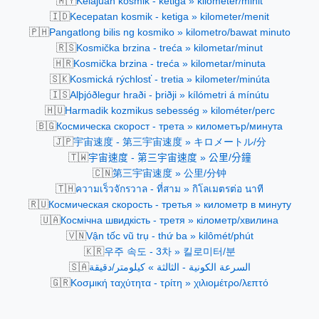
🇲🇾
Kelajuan kosmik - ketiga » kilometer/minit
🇮🇩
Kecepatan kosmik - ketiga » kilometer/menit
🇵🇭
Pangatlong bilis ng kosmiko » kilometro/bawat minuto
🇷🇸
Kosmička brzina - treća » kilometar/minut
🇭🇷
Kosmička brzina - treća » kilometar/minuta
🇸🇰
Kosmická rýchlosť - tretia » kilometer/minúta
🇮🇸
Alþjóðlegur hraði - þriðji » kílómetri á mínútu
🇭🇺
Harmadik kozmikus sebesség » kilométer/perc
🇧🇬
Космическа скорост - трета » километър/минута
🇯🇵
宇宙速度 - 第三宇宙速度 » キロメートル/分
🇹🇼
宇宙速度 - 第三宇宙速度 » 公里/分鐘
🇨🇳
第三宇宙速度 » 公里/分钟
🇹🇭
ความเร็วจักรวาล - ที่สาม » กิโลเมตรต่อ นาที
🇷🇺
Космическая скорость - третья » километр в минуту
🇺🇦
Космічна швидкість - третя » кілометр/хвилина
🇻🇳
Vận tốc vũ trụ - thứ ba » kilômét/phút
🇰🇷
우주 속도 - 3차 » 킬로미터/분
🇸🇦
السرعة الكونية - الثالثة » كيلومتر/دقيقة
🇬🇷
Κοσμική ταχύτητα - τρίτη » χιλιομέτρο/λεπτό