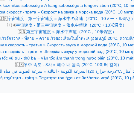
 kozmikus sebesség » A hang sebessége a tengervízben (20°C, 10 m
ка скорост - трета » Скорост на звука в морска вода (20°C, 10 мет
🇯🇵
宇宙速度 - 第三宇宙速度 » 海水中の音速（20°C、10メートル深さ
🇹🇼
宇宙速度 - 第三宇宙速度 » 海水中聲速（20°C，10米深度）
🇨🇳
第三宇宙速度 » 海水中声速（20°C，10米深度）
ร็วจักรวาล - ที่สาม » ความเร็วของเสียงในน้ำทะเล (อุณหภูมิ 20°C, ความลึ
кая скорость - третья » Скорость звука в морской воде (20°C, 10 м
на швидкість - третя » Швидкість звуку у морській воді (20°C, 10 мет
 tốc vũ trụ - thứ ba » Vận tốc âm thanh trong nước biển (20°C, 10 mét
🇰🇷
우주 속도 - 3차 » 해수 내 음속 (20°C, 10미터 깊이)
ή ταχύτητα - τρίτη » Ταχύτητα του ήχου σε θαλάσσιο νερό (20°C, 10 μ