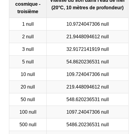
Vitesse du son dans l'eau de mer
cosmique -
(20°C, 10 mètres de profondeur)
troisième
1 null
10.9724047306 null
2 null
21.9448094612 null
3 null
32.9172141919 null
5 null
54.8620236531 null
10 null
109.724047306 null
20 null
219.448094612 null
50 null
548.620236531 null
100 null
1097.24047306 null
500 null
5486.20236531 null