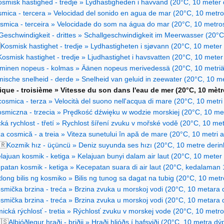
smisk hastighed - tredje » Lydhastigheden i havvand (20°C, 10 meter
smica - tercera » Velocidad del sonido en agua de mar (20°C, 10 metr
smica - terceira » Velocidade do som na água do mar (20°C, 10 metro
eschwindigkeit - drittes » Schallgeschwindigkeit im Meerwasser (20°C,

Kosmisk hastighet - tredje » Lydhastigheten i sjøvann (20°C, 10 meter
Kosmisk hastighet - tredje » Ljudhastighet i havsvatten (20°C, 10 meter
minen nopeus - kolmas » Äänen nopeus merivedessä (20°C, 10 metriä 
ische snelheid - derde » Snelheid van geluid in zeewater (20°C, 10 me
que - troisième » Vitesse du son dans l'eau de mer (20°C, 10 mèt
cosmica - terza » Velocità del suono nell'acqua di mare (20°C, 10 metri 
smiczna - trzecia » Prędkość dźwięku w wodzie morskiej (20°C, 10 me
ká rychlost - třetí » Rychlost šíření zvuku v mořské vodě (20°C, 10 me
za cosmică - a treia » Viteza sunetului în apă de mare (20°C, 10 metri
🇷
Kozmik hız - üçüncü » Deniz suyunda ses hızı (20°C, 10 metre derinl
lajuan kosmik - ketiga » Kelajuan bunyi dalam air laut (20°C, 10 meter
patan kosmik - ketiga » Kecepatan suara di air laut (20°C, kedalaman 
long bilis ng kosmiko » Bilis ng tunog sa dagat na tubig (20°C, 10 metr
smička brzina - treća » Brzina zvuka u morskoj vodi (20°C, 10 metara 
smička brzina - treća » Brzina zvuka u morskoj vodi (20°C, 10 metara 
ická rýchlosť - tretia » Rýchlosť zvuku v morskej vode (20°C, 10 metro
🇸
Alþjóðlegur hraði - þriðji » Hraði hljóðs í hafsviði (20°C, 10 metra dýp