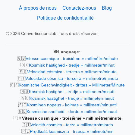
À propos de nous
Contactez-nous
Blog
Politique de confidentialité
© 2026 Convertisseur.club. Tous droits réservés.
🌐 Language:
🇬🇧
Vitesse cosmique - troisième » millimètre/minute
🇩🇰
Kosmisk hastighed - tredje » millimeter/minut
🇪🇸
Velocidad cósmica - tercera » milímetro/minuto
🇵🇹
Velocidade cósmica - terceira » milímetro/minuto
🇩🇪
Kosmische Geschwindigkeit - drittes » Millimeter/Minute
🇳🇴
Kosmisk hastighet - tredje » millimeter/minutt
🇸🇪
Kosmisk hastighet - tredje » millimeter/minut
🇫🇮
Kosminen nopeus - kolmas » millimetri/minuutti
🇳🇱
Kosmische snelheid - derde » millimeter/minuut
🇫🇷
Vitesse cosmique - troisième » millimètre/minute
🇮🇹
Velocità cosmica - terza » millimetro/minuto
🇵🇱
Prędkość kosmiczna - trzecia » milimetr/min