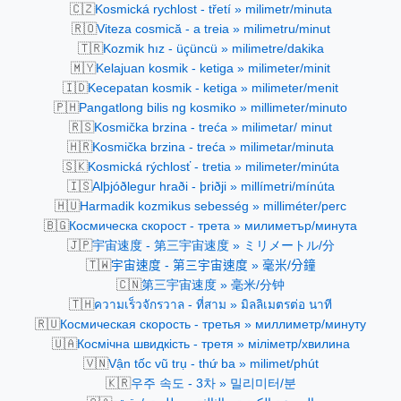
🇨🇿
Kosmická rychlost - třetí » milimetr/minuta
🇷🇴
Viteza cosmică - a treia » milimetru/minut
🇹🇷
Kozmik hız - üçüncü » milimetre/dakika
🇲🇾
Kelajuan kosmik - ketiga » milimeter/minit
🇮🇩
Kecepatan kosmik - ketiga » milimeter/menit
🇵🇭
Pangatlong bilis ng kosmiko » millimeter/minuto
🇷🇸
Kosmička brzina - treća » milimetar/ minut
🇭🇷
Kosmička brzina - treća » milimetar/minuta
🇸🇰
Kosmická rýchlosť - tretia » milimeter/minúta
🇮🇸
Alþjóðlegur hraði - þriðji » millímetri/mínúta
🇭🇺
Harmadik kozmikus sebesség » milliméter/perc
🇧🇬
Космическа скорост - трета » милиметър/минута
🇯🇵
宇宙速度 - 第三宇宙速度 » ミリメートル/分
🇹🇼
宇宙速度 - 第三宇宙速度 » 毫米/分鐘
🇨🇳
第三宇宙速度 » 毫米/分钟
🇹🇭
ความเร็วจักรวาล - ที่สาม » มิลลิเมตรต่อ นาที
🇷🇺
Космическая скорость - третья » миллиметр/минуту
🇺🇦
Космічна швидкість - третя » міліметр/хвилина
🇻🇳
Vận tốc vũ trụ - thứ ba » milimet/phút
🇰🇷
우주 속도 - 3차 » 밀리미터/분