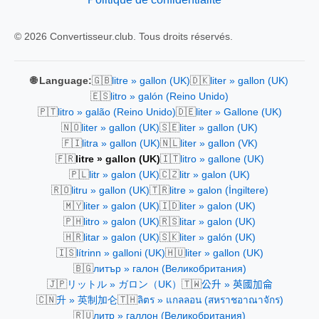
© 2026 Convertisseur.club. Tous droits réservés.
🇬🇧
🇩🇰
🌐 Language:
litre » gallon (UK)
liter » gallon (UK)
🇪🇸
litro » galón (Reino Unido)
🇵🇹
🇩🇪
litro » galão (Reino Unido)
liter » Gallone (UK)
🇳🇴
🇸🇪
liter » gallon (UK)
liter » gallon (UK)
🇫🇮
🇳🇱
litra » gallon (UK)
liter » gallon (VK)
🇫🇷
🇮🇹
litre » gallon (UK)
litro » gallone (UK)
🇵🇱
🇨🇿
litr » galon (UK)
litr » galon (UK)
🇷🇴
🇹🇷
litru » gallon (UK)
litre » galon (İngiltere)
🇲🇾
🇮🇩
liter » galon (UK)
liter » galon (UK)
🇵🇭
🇷🇸
litro » galon (UK)
litar » galon (UK)
🇭🇷
🇸🇰
litar » galon (UK)
liter » galón (UK)
🇮🇸
🇭🇺
lítrinn » galloni (UK)
liter » gallon (UK)
🇧🇬
литър » галон (Великобритания)
🇯🇵
🇹🇼
リットル » ガロン（UK）
公升 » 英國加侖
🇨🇳
🇹🇭
升 » 英制加仑
ลิตร » แกลลอน (สหราชอาณาจักร)
🇷🇺
литр » галлон (Великобритания)