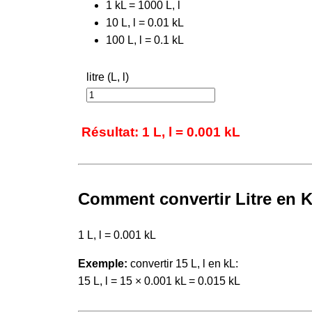
1 kL = 1000 L, l
10 L, l = 0.01 kL
100 L, l = 0.1 kL
litre (L, l)
Résultat: 1 L, l = 0.001 kL
Comment convertir Litre en Ki
1 L, l = 0.001 kL
Exemple:
convertir 15 L, l en kL:
15 L, l = 15 × 0.001 kL = 0.015 kL