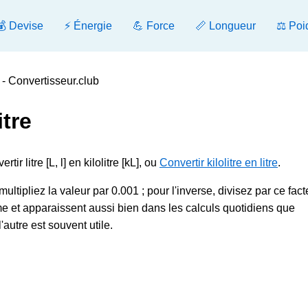
💰 Devise
⚡ Énergie
💪 Force
📏 Longueur
⚖️ Poi
re - Convertisseur.club
itre
ir litre [L, l] en kilolitre [kL], ou
Convertir kilolitre en litre
.
, multipliez la valeur par 0.001 ; pour l'inverse, divisez par ce fact
me et apparaissent aussi bien dans les calculs quotidiens que
autre est souvent utile.