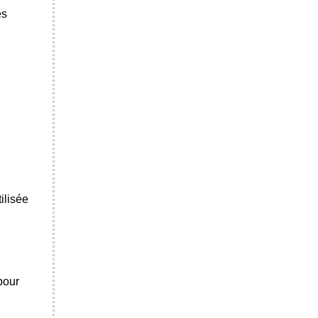
es
ilisée
 pour