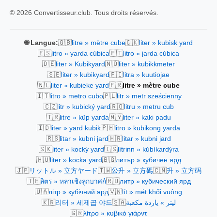
© 2026 Convertisseur.club. Tous droits réservés.
🇬🇧
🇩🇰
🌐 Langue:
litre » mètre cube
liter » kubisk yard
🇪🇸
🇵🇹
litro » yarda cúbica
litro » jarda cúbica
🇩🇪
🇳🇴
liter » Kubikyard
liter » kubikkmeter
🇸🇪
🇫🇮
liter » kubikyard
litra » kuutiojae
🇳🇱
🇫🇷
liter » kubieke yard
litre » mètre cube
🇮🇹
🇵🇱
litro » metro cubo
litr » metr sześcienny
🇨🇿
🇷🇴
litr » kubický yard
litru » metru cub
🇹🇷
🇲🇾
litre » küp yarda
liter » kaki padu
🇮🇩
🇵🇭
liter » yard kubik
litro » kubikong yarda
🇷🇸
🇭🇷
litar » kubni jard
litar » kubni jard
🇸🇰
🇮🇸
liter » kocký yard
lítrinn » kúbíkardýra
🇭🇺
🇧🇬
liter » kocka yard
литър » кубичен ярд
🇯🇵
🇹🇼
🇨🇳
リットル » 立方ヤード
公升 » 立方碼
升 » 立方码
🇹🇭
🇷🇺
ลิตร » หลาเชิงลูกบาศก์
литр » кубический ярд
🇺🇦
🇻🇳
літр » кубічний ярд
lít » mét khối vuông
🇰🇷
🇸🇦
리터 » 세제곱 야드
ليتر » ياردة مكعبة
🇬🇷
λίτρο » κυβικό γιάρντ