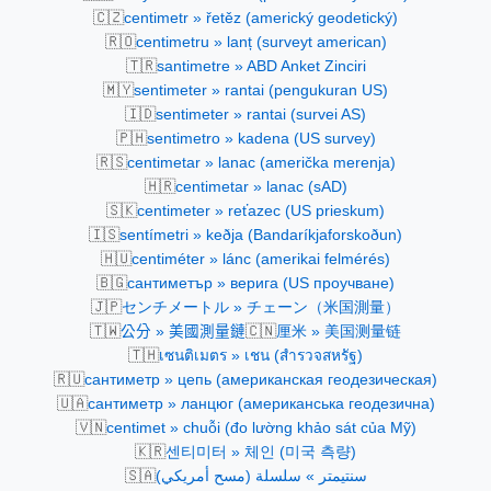
🇨🇿
centimetr » řetěz (americký geodetický)
🇷🇴
centimetru » lanț (surveyt american)
🇹🇷
santimetre » ABD Anket Zinciri
🇲🇾
sentimeter » rantai (pengukuran US)
🇮🇩
sentimeter » rantai (survei AS)
🇵🇭
sentimetro » kadena (US survey)
🇷🇸
centimetar » lanac (američka merenja)
🇭🇷
centimetar » lanac (sAD)
🇸🇰
centimeter » reťazec (US prieskum)
🇮🇸
sentímetri » keðja (Bandaríkjaforskoðun)
🇭🇺
centiméter » lánc (amerikai felmérés)
🇧🇬
сантиметър » верига (US проучване)
🇯🇵
センチメートル » チェーン（米国測量）
🇹🇼
🇨🇳
公分 » 美國測量鏈
厘米 » 美国测量链
🇹🇭
เซนติเมตร » เชน (สำรวจสหรัฐ)
🇷🇺
сантиметр » цепь (американская геодезическая)
🇺🇦
сантиметр » ланцюг (американська геодезична)
🇻🇳
centimet » chuỗi (đo lường khảo sát của Mỹ)
🇰🇷
센티미터 » 체인 (미국 측량)
🇸🇦
سنتيمتر » سلسلة (مسح أمريكي)