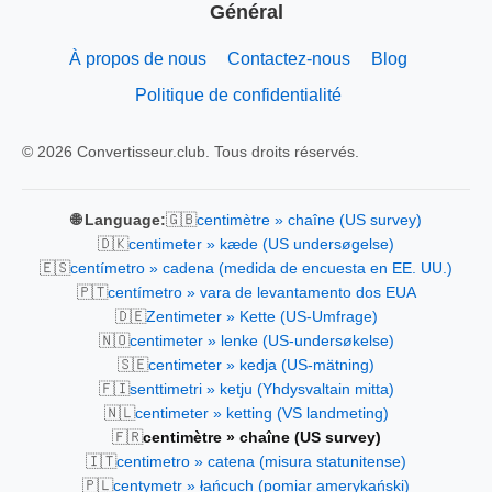
Général
À propos de nous
Contactez-nous
Blog
Politique de confidentialité
© 2026 Convertisseur.club. Tous droits réservés.
🇬🇧
🌐 Language:
centimètre » chaîne (US survey)
🇩🇰
centimeter » kæde (US undersøgelse)
🇪🇸
centímetro » cadena (medida de encuesta en EE. UU.)
🇵🇹
centímetro » vara de levantamento dos EUA
🇩🇪
Zentimeter » Kette (US-Umfrage)
🇳🇴
centimeter » lenke (US-undersøkelse)
🇸🇪
centimeter » kedja (US-mätning)
🇫🇮
senttimetri » ketju (Yhdysvaltain mitta)
🇳🇱
centimeter » ketting (VS landmeting)
🇫🇷
centimètre » chaîne (US survey)
🇮🇹
centimetro » catena (misura statunitense)
🇵🇱
centymetr » łańcuch (pomiar amerykański)