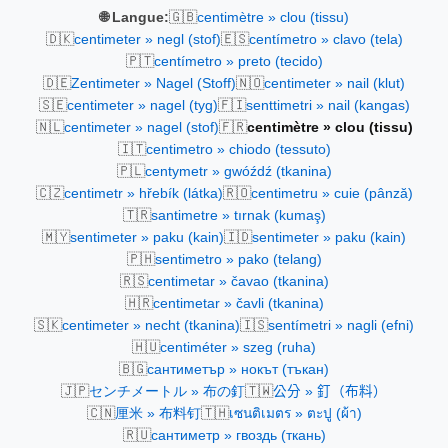
🇬🇧
🌐 Langue:
centimètre » clou (tissu)
🇩🇰
🇪🇸
centimeter » negl (stof)
centímetro » clavo (tela)
🇵🇹
centímetro » preto (tecido)
🇩🇪
🇳🇴
Zentimeter » Nagel (Stoff)
centimeter » nail (klut)
🇸🇪
🇫🇮
centimeter » nagel (tyg)
senttimetri » nail (kangas)
🇳🇱
🇫🇷
centimeter » nagel (stof)
centimètre » clou (tissu)
🇮🇹
centimetro » chiodo (tessuto)
🇵🇱
centymetr » gwóźdź (tkanina)
🇨🇿
🇷🇴
centimetr » hřebík (látka)
centimetru » cuie (pânză)
🇹🇷
santimetre » tırnak (kumaş)
🇲🇾
🇮🇩
sentimeter » paku (kain)
sentimeter » paku (kain)
🇵🇭
sentimetro » pako (telang)
🇷🇸
centimetar » čavao (tkanina)
🇭🇷
centimetar » čavli (tkanina)
🇸🇰
🇮🇸
centimeter » necht (tkanina)
sentímetri » nagli (efni)
🇭🇺
centiméter » szeg (ruha)
🇧🇬
сантиметър » нокът (тъкан)
🇯🇵
🇹🇼
センチメートル » 布の釘
公分 » 釘（布料）
🇨🇳
🇹🇭
厘米 » 布料钉
เซนติเมตร » ตะปู (ผ้า)
🇷🇺
сантиметр » гвоздь (ткань)