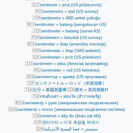
🇨🇿
centimetr » prut (US průzkumný)
🇷🇴
centimetru » staf (US survey)
🇹🇷
santimetre » ABD anket çubuğu
🇲🇾
sentimeter » batang (pengukuran US)
🇮🇩
sentimeter » batang (survei AS)
🇵🇭
sentimetro » tatsulok (US survey)
🇷🇸
centimetar » štap (američka merenja)
🇭🇷
centimetar » štap (SAD anketni)
🇸🇰
centimeter » prút (US prieskum)
🇮🇸
sentímetri » stika (Amerísk landmæling)
🇭🇺
centiméter » rod (US felmérés)
🇧🇬
сантиметър » щекер (US проучване)
🇯🇵
センチメートル » ロッド（米国測量）
🇹🇼
🇨🇳
公分 » 美國測量棒
厘米 » 美国测量杆
🇹🇭
เซนติเมตร » ท่อนวัด (สำรวจสหรัฐ)
🇷🇺
сантиметр » рука (американская геодезическая)
🇺🇦
сантиметр » посох (американська геодезична система)
🇻🇳
centimet » dây đo (khảo sát Mỹ)
🇰🇷
센티미터 » 미국 측량용 막대기
🇸🇦
سنتيمتر » عصا المسح الأمريكية