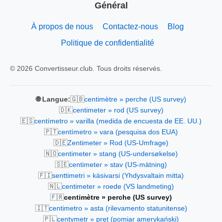
Général
À propos de nous
Contactez-nous
Blog
Politique de confidentialité
© 2026 Convertisseur.club. Tous droits réservés.
🇬🇧
🌐 Langue:
centimètre » perche (US survey)
🇩🇰
centimeter » rod (US survey)
🇪🇸
centímetro » varilla (medida de encuesta de EE. UU.)
🇵🇹
centímetro » vara (pesquisa dos EUA)
🇩🇪
Zentimeter » Rod (US-Umfrage)
🇳🇴
centimeter » stang (US-undersøkelse)
🇸🇪
centimeter » stav (US-mätning)
🇫🇮
senttimetri » käsivarsi (Yhdysvaltain mitta)
🇳🇱
centimeter » roede (VS landmeting)
🇫🇷
centimètre » perche (US survey)
🇮🇹
centimetro » asta (rilevamento statunitense)
🇵🇱
centymetr » pręt (pomiar amerykański)